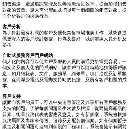
銷售渠道，透過追踪管理及改善推廣活動效率，從而加強銷售
對象的質量。擴大需求層面及捕捉每一個細節的銷售對象，從
而分析客戶的採購行為。
客戶分析
為了針對最有利潤的客戶及優化銷售市場推廣工作，系統會提
供更深入的客戶統計數據、行為及喜好，以供前線人員分析及
參考。
自助式服務客戶門戶網站
個人化的內容可以使客戶及服務人員的溝通更恰當更容易，一
個安全及個人化的門戶網站，讓客戶可以隨時隨地獲得賬戶訊
息，如月結報表、文件、服務單、維修單、項目進度及訂單數
據。從而減少電話及電郵支持時的負擔，及所有客戶相關的成
本。
客戶支持
讓面向客戶的員工，可以中央追踪管理及共享所有客戶服務及
支持的問題。了解每個問題發生次數及根源，從而提高產品的
質素，衡量服務代表的響應及意見。如有新個案，系統會根據
服務層面及專家來傳送、追踪及分配各個個案。如有個案暫停
跟進及相關問題可連結到個別的工程項目，系統會提示有關前