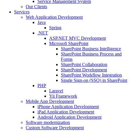
Service Management System
Our Clients
Services
Web Application Development
Java
Spring
.NET
ASP.NET MVC Development
Microsoft SharePoint
SharePoint Business Intelligence
SharePoint Business Process and
Forms
SharePoint Collaboration
SharePoint Development
SharePoint Workflow Integration
Single Sign-on (SSO) in SharePoint
PHP
Laravel
Yii Framework
Mobile App Development
iPhone Application Development
iPad Application Development
Android Application Development
Software modernization
Custom Software Development